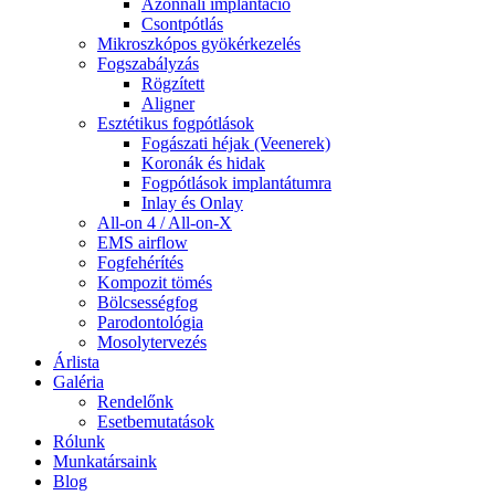
Azonnali implantáció
Csontpótlás
Mikroszkópos gyökérkezelés
Fogszabályzás
Rögzített
Aligner
Esztétikus fogpótlások
Fogászati héjak (Veenerek)
Koronák és hidak
Fogpótlások implantátumra
Inlay és Onlay
All-on 4 / All-on-X
EMS airflow
Fogfehérítés
Kompozit tömés
Bölcsességfog
Parodontológia
Mosolytervezés
Árlista
Galéria
Rendelőnk
Esetbemutatások
Rólunk
Munkatársaink
Blog