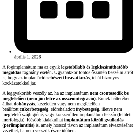
április 1, 2026
A fogimplantátum ma az egyik
legstabilabb és legkiszámíthatóbb
megoldás
foghiány esetén. Ugyanakkor fontos őszintén beszélni arról
is, hogy az implantáció
sebészeti beavatkozás
, tehát bizonyos
kockázatokkal jár.
A leggyakoribb veszély az, ha az implantátum
nem csontosodik be
megfelelően (nem jön létre az osszeointegráció)
. Ennek hátterében
állhat
dohányzás
, kezeletlen vagy nem megfelelően
beállított
cukorbetegség
, előrehaladott
ínybetegség
, illetve nem
megfelelő szájhigiéné, vagy korszerűtlen implantátum felszín (felületi
morfológia). Később kialakulhat
implantátum körüli gyulladás
(periimplantitis)
is, amely hosszú távon az implantátum elvesztéséhe
vezethet, ha nem vesszük észre időben.