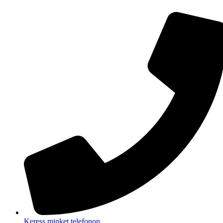
Ugrás
a
tartalomhoz
Keress minket telefonon