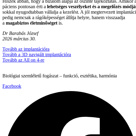
Hiszek abban, hogy a bizalom alapja az őszinte tájékoztatás. Amikor 
páciens pontosan érti a
lehetséges veszélyeket és a megelőzés módjá
sokkal nyugodtabban vállalja a kezelést. A jól megtervezett implantác
pedig nemcsak a rágóképességet állítja helyre, hanem visszaadja
a
magabiztos életminőséget
is.
Dr Barabás József
2026 március 30.
Tovább az implantációra
Tovább a 3D navigált implantációra
Tovább az All on 4-re
Biológiai szemléletű fogászat – funkció, esztétika, harmónia
Facebook