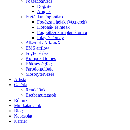
Fogszabályzás
Rögzített
Aligner
Esztétikus fogpótlások
Fogászati héjak (Veenerek)
Koronák és hidak
Fogpótlások implantátumra
Inlay és Onlay
All-on 4 / All-on-X
EMS airflow
Fogfehérítés
Kompozit tömés
Bölcsességfog
Parodontológia
Mosolytervezés
Árlista
Galéria
Rendelőnk
Esetbemutatások
Rólunk
Munkatársaink
Blog
Kapcsolat
Karrier