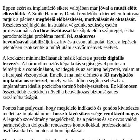
Éppen ezért az implantáció sikere valójában már
jóval a műtét előtt
elkezdődik
. A Smile Harmony Dental rendelőben kiemelten fontosna
tartjuk a páciens
megfelelő előkészítését, motiválását és oktatását
.
Részletes szájhigiéniai instruálást végzünk, szükség esetén
professzionális
Airflow tisztítással
készítjük elő a szájüreget, és ha
parodontológiai probléma merül fel,
szakorvos
bevonásával
stabilizáljuk az íny és a csont állapotát. Ezek a lépések
jelentősen csökkentik a műtét utáni szövődmények esélyét.
A kockázat minimalizálásának másik kulcsa a
precíz digitális
tervezés
. A háromdimenziós képalkotás segítségével pontosan
felmérjük a csontkínálatot, az idegek és az arcüreg helyzetét, valamint
a harapási viszonyokat. Emellett ma már elérhető a
3D navigációs
implantációs sebészet
, amely valós időben segíti a sebészt az
implantátum ideális pozícióba történő behelyezésében. Ez különösen
összetettebb esetekben növeli a beavatkozás biztonságát és
kiszámíthatóságát.
Fontos hangsúlyozni, hogy megfelelő indikáció és gondos kivitelezés
mellett az implantátumok
hosszú távú sikeressége rendkívül magas
.
A legtöbb szövődmény megelőzhető, ha a páciens és az orvos valódi
partnerségben dolgozik: rendszeres kontrollokkal, professzionális
tisztításokkal és tudatos otthoni ápolással.