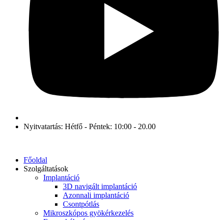
Nyitvatartás: Hétfő - Péntek: 10:00 - 20.00
Főoldal
Szolgáltatások
Implantáció
3D navigált implantáció
Azonnali implantáció
Csontpótlás
Mikroszkópos gyökérkezelés