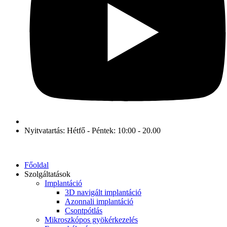
Nyitvatartás: Hétfő - Péntek: 10:00 - 20.00
Főoldal
Szolgáltatások
Implantáció
3D navigált implantáció
Azonnali implantáció
Csontpótlás
Mikroszkópos gyökérkezelés