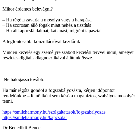
Mikor érdemes belevágni?
– Ha régóta zavarja a mosolya vagy a harapása
– Ha szorosan álló fogak miatt nehéz a tisztítás
– Ha állkapocsfájdalmat, kattanást, migrént tapasztal
A legfontosabb: konzultációval kezdődik
Minden kezelés egy személyre szabott kezelési tervvel indul, amelyet
részletes digitális diagnosztikával állítunk össze.
—
Ne halogassa tovább!
Ha már régóta gondol a fogszabályozásra, kérjen időpontot
rendelőnkbe – felnőttként sem késő a magabiztos, szabályos mosolyér
tenni.
https://smileharmony.hu/szolgaltatasok/fogszabalyozas
https://smileharmony.hu/kapcsolat
Dr Benedikti Bence