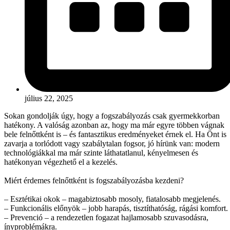
július 22, 2025
Sokan gondolják úgy, hogy a fogszabályozás csak gyermekkorban
hatékony. A valóság azonban az, hogy ma már egyre többen vágnak
bele felnőttként is – és fantasztikus eredményeket érnek el. Ha Önt is
zavarja a torlódott vagy szabálytalan fogsor, jó hírünk van: modern
technológiákkal ma már szinte láthatatlanul, kényelmesen és
hatékonyan végezhető el a kezelés.
Miért érdemes felnőttként is fogszabályozásba kezdeni?
– Esztétikai okok – magabiztosabb mosoly, fiatalosabb megjelenés.
– Funkcionális előnyök – jobb harapás, tisztíthatóság, rágási komfort.
– Prevenció – a rendezetlen fogazat hajlamosabb szuvasodásra,
ínyproblémákra.