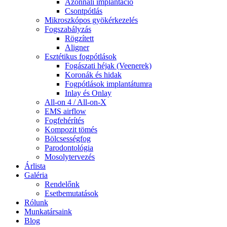
Azonnali implantáció
Csontpótlás
Mikroszkópos gyökérkezelés
Fogszabályzás
Rögzített
Aligner
Esztétikus fogpótlások
Fogászati héjak (Veenerek)
Koronák és hidak
Fogpótlások implantátumra
Inlay és Onlay
All-on 4 / All-on-X
EMS airflow
Fogfehérítés
Kompozit tömés
Bölcsességfog
Parodontológia
Mosolytervezés
Árlista
Galéria
Rendelőnk
Esetbemutatások
Rólunk
Munkatársaink
Blog