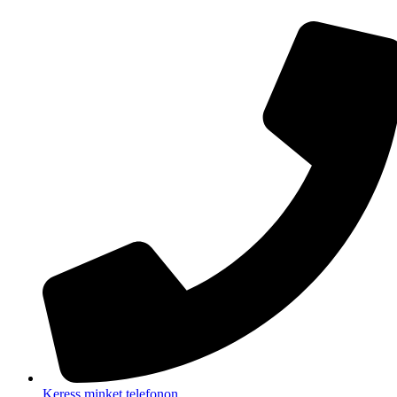
Ugrás
a
tartalomhoz
Keress minket telefonon