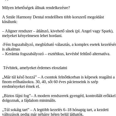
Milyen lehetőségek állnak rendelkezésre?
A Smile Harmony Dental rendelőben több korszerű megoldást
kínálunk:
– Aligner rendszer – átlátszó, kivehető sínek (pl. Angel vagy Spark),
melyeket kényelmesen lehet hordani.
-Fém fogszabályzó, megbízható választás, a komplex esetek kezelésé
is alkalmas
– Kerámia fogszabályozó – esztétikus, kevésbé feltűnő alternatíva.
Tévhitek, amelyeket érdemes eloszlatni
„Már túl késő hozzá” – A csontok felnőttkorban is képesek reagálni a
finom erőhatásokra. 30, 40, sőt 60 éves pácienseink is szép
eredményeket érnek el.
„Biztos fájni fog”– A modern rendszerek gyengéd, kontrollált erőkkel
dolgoznak, a fájdalom minimális.
„Túl sokáig tart” – A legtöbb kezelés 6–18 hónapig tart, a kezdeti
változások pedig már néhány héten belül láthatók.