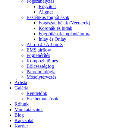
Fogszabályzás
Rögzített
Aligner
Esztétikus fogpótlások
Fogászati héjak (Veenerek)
Koronák és hidak
Fogpótlások implantátumra
Inlay és Onlay
All-on 4 / All-on-X
EMS airflow
Fogfehérítés
Kompozit tömés
Bölcsességfog
Parodontológia
Mosolytervezés
Árlista
Galéria
Rendelőnk
Esetbemutatások
Rólunk
Munkatársaink
Blog
Kapcsolat
Karrier