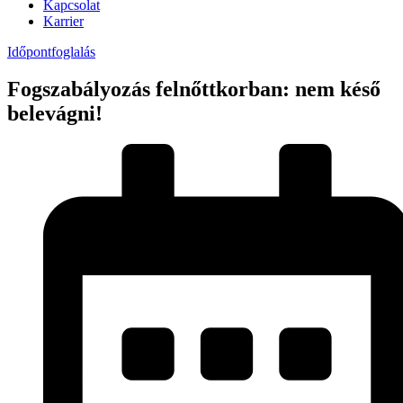
Kapcsolat
Karrier
Időpontfoglalás
Fogszabályozás felnőttkorban: nem késő
belevágni!