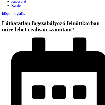
Kapcsolat
Karrier
Időpontfoglalás
Láthatatlan fogszabályozó felnőttkorban –
mire lehet reálisan számítani?