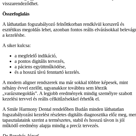
visszarendeződhet.
Összefoglalás
A láthatatlan fogszabályozó felnőttkorban rendkívül korszerű és
esztétikus megoldás lehet, azonban fontos reális elvárásokkal belevág
a kezelésbe.
A siker kulcsa:
a megfelelő indikáció,
a pontos digitális tervezés,
a páciens együttműködése,
és a hosszú távú fenntartó kezelés.
A modern aligner rendszerek ma már sokkal többre képesek, mint
néhány évvel ezelőtt, ugyanakkor továbbra sem létezik
„varázsmegoldás”. A legjobb eredmények mindig személyre szabott
kezelési tervvel és reális célkitűzésekkel érhetők el.
A Smile Harmony Dental rendelőben Budán minden láthatatlan
fogszabályozási kezelést részletes digitális diagnosztika előz meg, mer
tapasztalataink szerint a természetes, stabil és hosszú távon is jól
működő eredmény alapja mindig a precíz tervezés.
Dr Barabás József