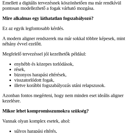
Emellett a digitális tervezésnek köszönhetően ma már rendkívül
pontosan modellezhető a fogak várható mozgása.
Mire alkalmas egy láthatatlan fogszabályozó?
Ez az egyik legfontosabb kérdés.
A modern aligner rendszerek ma már sokkal többre képesek, mint
néhány évvel ezelőtt.
Megfelelő tervezéssel jól kezelhetők például:
enyhébb és közepes torlódások,
rések,
bizonyos harapási eltérések,
visszatorlódott fogak,
illetve korábbi fogszabályozás utáni relapszusok.
Azonban fontos megérteni, hogy nem minden eset ideális aligner
kezelésre.
Mikor lehet kompromisszumokra szükség?
Vannak olyan komplex esetek, ahol:
súlyos harapási eltérés,