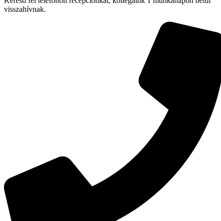
Keresd fel telefonon recepciónkat, kollégáink 1 munkanapon belül
visszahívnak.