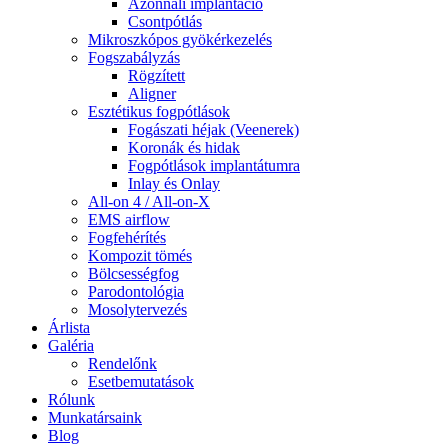
Azonnali implantáció
Csontpótlás
Mikroszkópos gyökérkezelés
Fogszabályzás
Rögzített
Aligner
Esztétikus fogpótlások
Fogászati héjak (Veenerek)
Koronák és hidak
Fogpótlások implantátumra
Inlay és Onlay
All-on 4 / All-on-X
EMS airflow
Fogfehérítés
Kompozit tömés
Bölcsességfog
Parodontológia
Mosolytervezés
Árlista
Galéria
Rendelőnk
Esetbemutatások
Rólunk
Munkatársaink
Blog