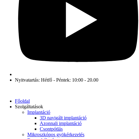
Nyitvatartás: Hétfő - Péntek: 10:00 - 20.00
Főoldal
Szolgáltatások
Implantáció
3D navigált implantáció
Azonnali implantáció
Csontpótlás
Mikroszkópos gyökérkezelés