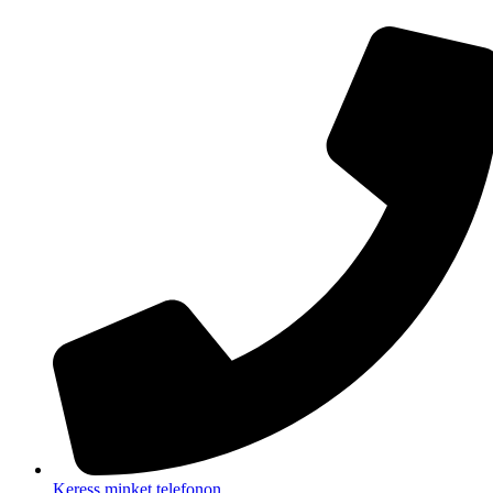
Ugrás
a
tartalomhoz
Keress minket telefonon