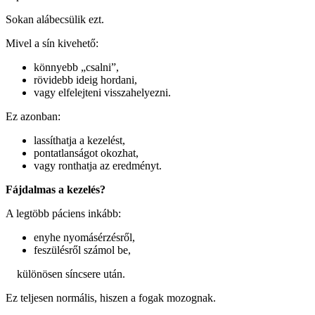
Sokan alábecsülik ezt.
Mivel a sín kivehető:
könnyebb „csalni”,
rövidebb ideig hordani,
vagy elfelejteni visszahelyezni.
Ez azonban:
lassíthatja a kezelést,
pontatlanságot okozhat,
vagy ronthatja az eredményt.
Fájdalmas a kezelés?
A legtöbb páciens inkább:
enyhe nyomásérzésről,
feszülésről számol be,
különösen síncsere után.
Ez teljesen normális, hiszen a fogak mozognak.