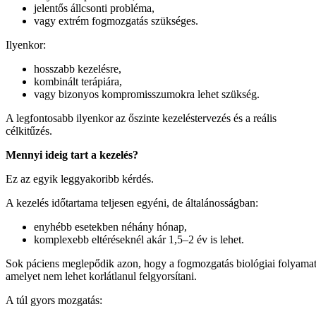
jelentős állcsonti probléma,
vagy extrém fogmozgatás szükséges.
Ilyenkor:
hosszabb kezelésre,
kombinált terápiára,
vagy bizonyos kompromisszumokra lehet szükség.
A legfontosabb ilyenkor az őszinte kezeléstervezés és a reális
célkitűzés.
Mennyi ideig tart a kezelés?
Ez az egyik leggyakoribb kérdés.
A kezelés időtartama teljesen egyéni, de általánosságban:
enyhébb esetekben néhány hónap,
komplexebb eltéréseknél akár 1,5–2 év is lehet.
Sok páciens meglepődik azon, hogy a fogmozgatás biológiai folyamat
amelyet nem lehet korlátlanul felgyorsítani.
A túl gyors mozgatás: