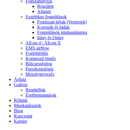
Fogszabályzás
Rögzített
Aligner
Esztétikus fogpótlások
Fogászati héjak (Veenerek)
Koronák és hidak
Fogpótlások implantátumra
Inlay és Onlay
All-on 4 / All-on-X
EMS airflow
Fogfehérítés
Kompozit tömés
Bölcsességfog
Parodontológia
Mosolytervezés
Árlista
Galéria
Rendelőnk
Esetbemutatások
Rólunk
Munkatársaink
Blog
Kapcsolat
Karrier