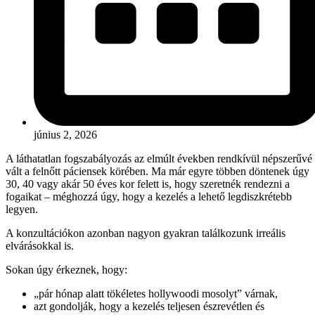
június 2, 2026
A láthatatlan fogszabályozás az elmúlt években rendkívül népszerűvé
vált a felnőtt páciensek körében. Ma már egyre többen döntenek úgy
30, 40 vagy akár 50 éves kor felett is, hogy szeretnék rendezni a
fogaikat – méghozzá úgy, hogy a kezelés a lehető legdiszkrétebb
legyen.
A konzultációkon azonban nagyon gyakran találkozunk irreális
elvárásokkal is.
Sokan úgy érkeznek, hogy:
„pár hónap alatt tökéletes hollywoodi mosolyt” várnak,
azt gondolják, hogy a kezelés teljesen észrevétlen és