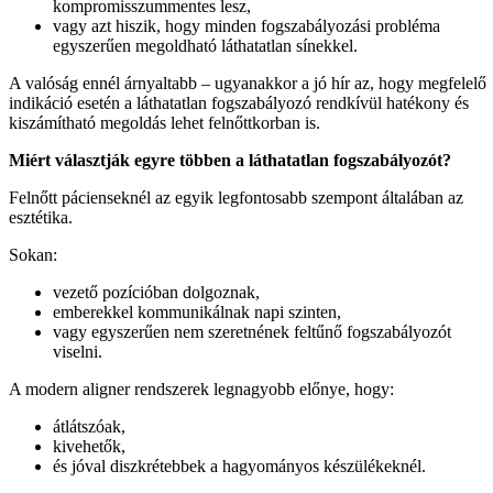
kompromisszummentes lesz,
vagy azt hiszik, hogy minden fogszabályozási probléma
egyszerűen megoldható láthatatlan sínekkel.
A valóság ennél árnyaltabb – ugyanakkor a jó hír az, hogy megfelelő
indikáció esetén a láthatatlan fogszabályozó rendkívül hatékony és
kiszámítható megoldás lehet felnőttkorban is.
Miért választják egyre többen a láthatatlan fogszabályozót?
Felnőtt pácienseknél az egyik legfontosabb szempont általában az
esztétika.
Sokan:
vezető pozícióban dolgoznak,
emberekkel kommunikálnak napi szinten,
vagy egyszerűen nem szeretnének feltűnő fogszabályozót
viselni.
A modern aligner rendszerek legnagyobb előnye, hogy:
átlátszóak,
kivehetők,
és jóval diszkrétebbek a hagyományos készülékeknél.