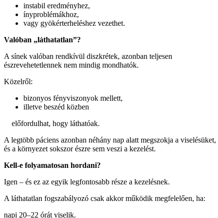
instabil eredményhez,
ínyproblémákhoz,
vagy gyökérterheléshez vezethet.
Valóban „láthatatlan”?
A sínek valóban rendkívül diszkrétek, azonban teljesen
észrevehetetlennek nem mindig mondhatók.
Közelről:
bizonyos fényviszonyok mellett,
illetve beszéd közben
előfordulhat, hogy láthatóak.
A legtöbb páciens azonban néhány nap alatt megszokja a viselésüket,
és a környezet sokszor észre sem veszi a kezelést.
Kell-e folyamatosan hordani?
Igen – és ez az egyik legfontosabb része a kezelésnek.
A láthatatlan fogszabályozó csak akkor működik megfelelően, ha:
napi 20–22 órát viselik.